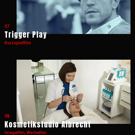
07
Trigger Play
Kurzspielfilm
08
Kosmetikstudio Albrecht
Imagefilm, Werbefilm