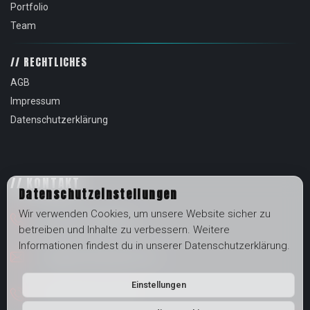
Portfolio
Team
// RECHTLICHES
AGB
Impressum
Datenschutzerklärung
// KONTAKT
Datenschutzeinstellungen
Wir verwenden Cookies, um unsere Website sicher zu
+49 (0)711 50094032
betreiben und Inhalte zu verbessern. Weitere
Informationen findest du in unserer Datenschutzerklärung.
mail@catchfeelings-film.de
Einstellungen
+49 (0)176 81711498