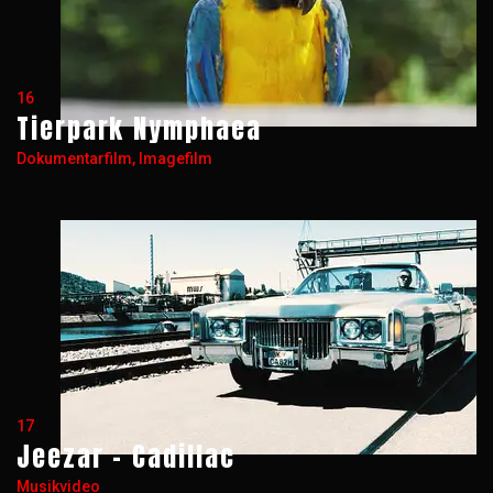
16
Tierpark Nymphaea
Dokumentarfilm, Imagefilm
17
Jeezar - Cadillac
Musikvideo