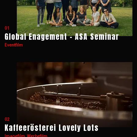
01
Global Enagement - ASA Seminar
Eventfilm
02
Kaffeerösterei Lovely Lots
Imagefilm, Werbefilm